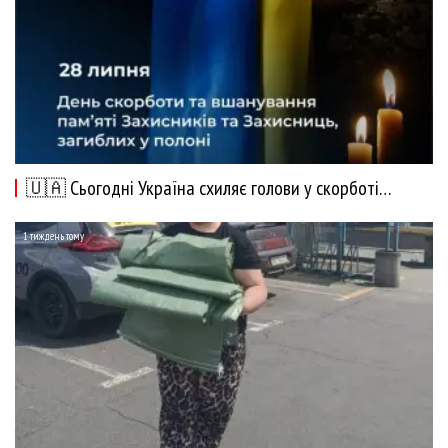
🇺🇦 Сьогодні Україна схиляє голови у скорботі…
1 тиждень тому