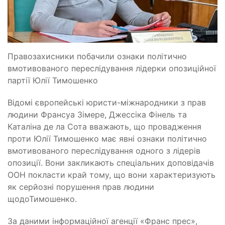
Правозахисники побачили ознаки політично
вмотивованого переслідування лідерки опозиційної
партії Юлії Тимошенко
Відомі європейські юристи-міжнародники з прав
людини Франсуа Зімере, Джессіка Фінель та
Каталіна де ла Сота вважають, що провадження
проти Юлії Тимошенко має явні ознаки політично
вмотивованого переслідування одного з лідерів
опозиції. Вони закликають спеціальних доповідачів
ООН покласти край тому, що вони характеризують
як серйозні порушення прав людини
щодоТимошенко.
За даними інформаційної агенції «Франс прес»,