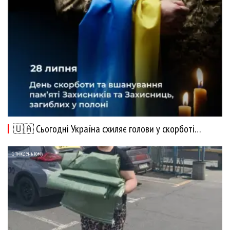
🇺🇦 Сьогодні Україна схиляє голови у скорботі…
1 тиждень тому