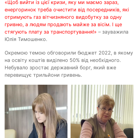
«Щоб вийти із цієї кризи, яку ми маємо зараз,
енергоринок треба очистити від посередників, які
отримують газ вітчизняного видобутку за одну
гривню, а людям продають майже за вісім. І ще
стягують плату за транспортування!»
– зауважила
Юлія Тимошенко.
Окремою темою обговорили бюджет 2022, в якому
на освіту коштів виділено 50% від необхідного.
Небувало зростає державний борг, який вже
перевищує трильйони гривень.