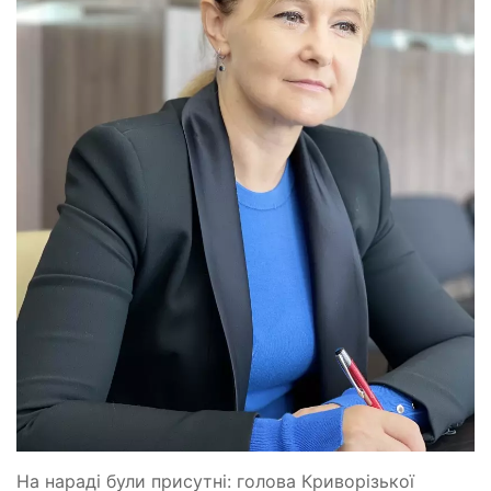
На нараді були присутні: голова Криворізької