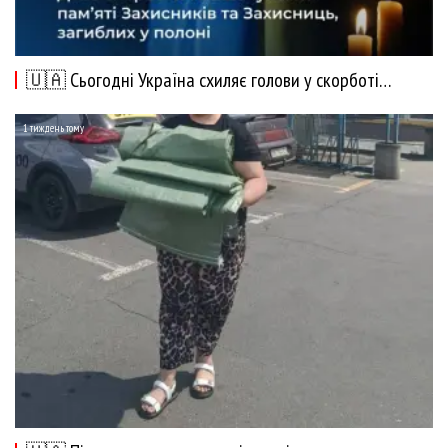
🇺🇦 Сьогодні Україна схиляє голови у скорботі…
1 тиждень тому