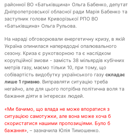
районної ВО «Батьківщина» Ольга Бабенко, депутат
Дніпропетровської обласної ради Марія Бабенко та
заступник голови Криворізької РПО ВО
«Батьківщина» Ольга Рульова.
На нараді обговорювали енергетичну кризу, в якій
Україна опинилася напередодні опалювального
сезону. Криза є рукотворною та є наслідком
корупційної змови - замість 38 мільярдів кубічних
метрів газу, маємо тільки 10, при тому, що
собівартість видобутку українського газу
складає
лише 1 гривню
. Виправляти ситуацію треба
негайно, але для цього потрібна політична воля та
бажання діяти в інтересах людей.
«Ми бачимо, що влада не може впоратися з
ситуацією самотужки, але вона може хоча б
скористатися нашими пропозиціями. Було б
бажання»
, – зазначила Юлія Тимошенко.