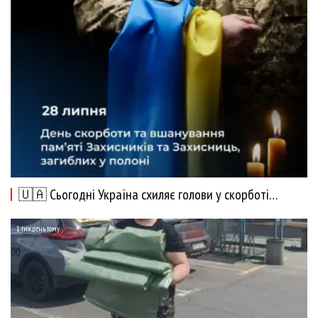
🇺🇦 Сьогодні Україна схиляє голови у скорботі…
1 тиждень тому