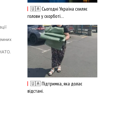
🇺🇦 Сьогодні Україна схиляє
голови у скорботі…
ції
1 тиждень тому
емних
НАТО.
🇺🇦 Підтримка, яка долає
відстані.