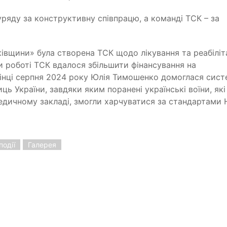
ряду за конструктивну співпрацю, а команді ТСК – за
ківщини»
була створена ТСК щодо лікування та реабіліта
и роботі ТСК вдалося збільшити фінансування на
інці серпня 2024 року
Юлія Тимошенко домоглася сист
иць України, завдяки яким поранені українські воїни, які
дичному закладі, змогли харчуватися за стандартами 
події
Галерея