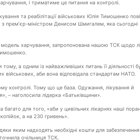
арчування, і триматиме це питання на контролі.
кування та реабілітації військових Юлія Тимошенко по
у з премʼєр-міністром Денисом Шмигалем, яка сьогодні
є модель харчування, запропонована нашою ТСК щодо л
 Тимошенко.
 тому, а одним із найважливіших питань її діяльності б
х військових, аби вона відповідала стандартам НАТО.
ому контролі. Тому що це база. Одужання, лікування й
я», – наголосила лідерка «Батьківщини».
 багато для того, «аби у цивільних лікарнях наші поран
копійок, а на 230 гривень».
вдяки яким надходять необхідні кошти для забезпечення
уточнила очільниця ТСК.