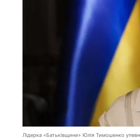
Лідерка «Батьківщини» Юлія Тимошенко упевне