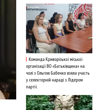
6 днів тому
Команда Криворізької міської
організації ВО «Батьківщина» на
чолі з Ольгою Бабенко взяла участь
у селекторній нараді з Лідером
партії.
1 тиждень тому