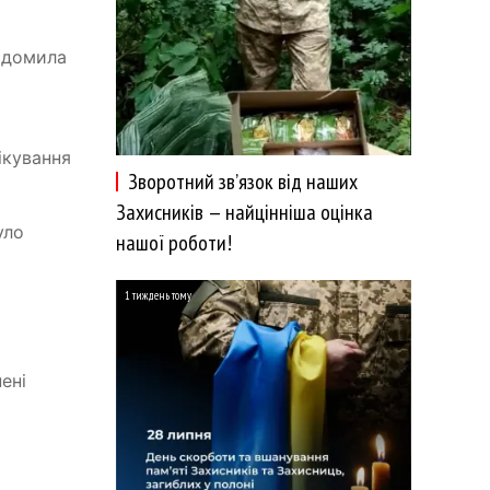
відомила
ікування
Зворотний зв’язок від наших
Захисників — найцінніша оцінка
уло
нашої роботи!
1 тиждень тому
ені