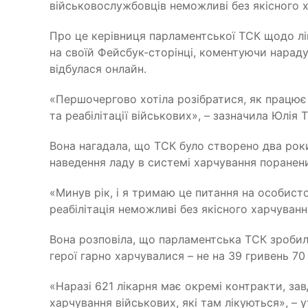
військовослужбовців неможливі без якісного х
Про це керівниця парламентської ТСК щодо лі
на своїй Фейсбук-сторінці, коментуючи нарад
відбулася онлайн.
«Першочергово хотіла розібратися, як працю
та реабілітації військових», – зазначила Юлія
Вона нагадала, що ТСК було створено два роки
наведення ладу в системі харчування поранени
«Минув рік, і я тримаю це питання на особист
реабілітація неможливі без якісного харчуванн
Вона розповіла, що парламентська ТСК зробила
герої гарно харчувалися – не на 39 гривень 70 
«Наразі 621 лікарня має окремі контракти, за
харчування військових, які там лікуються», – 