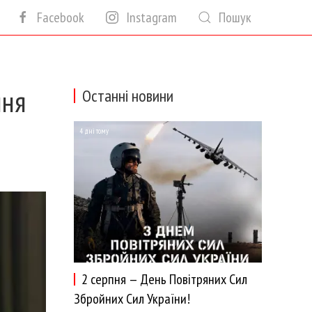
Facebook
Instagram
Пошук
ння
Останні новини
4 дні тому
2 серпня — День Повітряних Сил
Збройних Сил України!