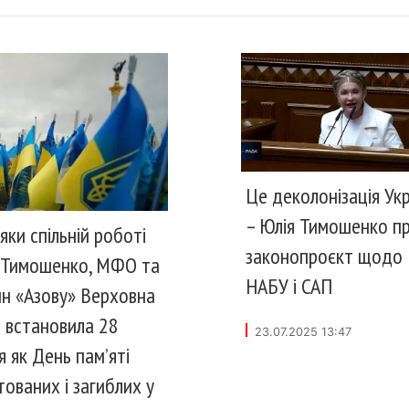
Це деколонізація Укр
– Юлія Тимошенко п
яки спільній роботі
законопроєкт щодо
 Тимошенко, МФО та
НАБУ і САП
н «Азову» Верховна
 встановила 28
23.07.2025 13:47
я як День пам’яті
тованих і загиблих у