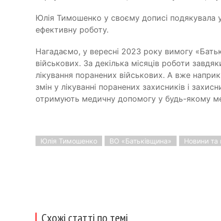
Юлія Тимошенко у своєму дописі подякувала у
ефективну роботу.
Нагадаємо, у вересні 2023 року вимогу «Бать
військових. За декілька місяців роботи
завдяк
лікування
поранених військових. А вже наприк
змін у лікуванні поранених захисників і захисн
отримують медичну допомогу у будь-якому ме
Юлія Тимошенко
ВО «Батьківщина»
Новини та 
Схожі статті по темі