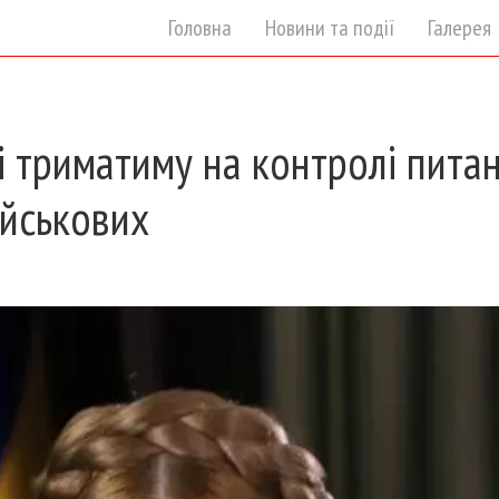
Головна
Новини та події
Галерея
і триматиму на контролі пита
ійськових