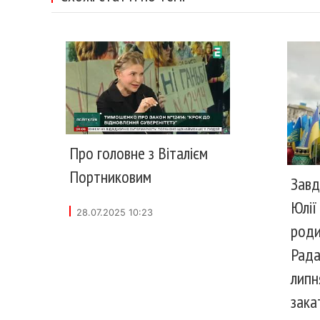
Про головне з Віталієм
Портниковим
Завд
Юлії
28.07.2025 10:23
роди
Рада
липн
зака