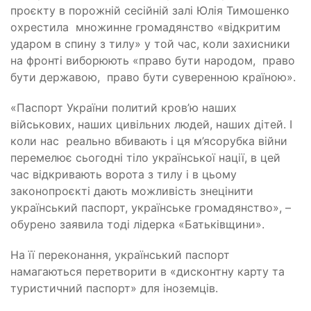
проєкту в порожній сесійній залі Юлія Тимошенко
охрестила
множинне громадянство «відкритим
ударом в спину з тилу» у той час, коли захисники
на фронті виборюють «право бути народом,
право
бути державою,
право бути суверенною країною».
«Паспорт України политий кров’ю наших
військових, наших цивільних людей, наших дітей. І
коли нас
реально вбивають і ця м’ясорубка війни
перемелює сьогодні тіло української нації, в цей
час відкривають ворота з тилу і в цьому
законопроєкті дають можливість знецінити
український паспорт, українське громадянство», –
обурено заявила тоді лідерка «Батьківщини».
На її переконання, український паспорт
намагаються перетворити в «дисконтну карту та
туристичний паспорт» для іноземців.