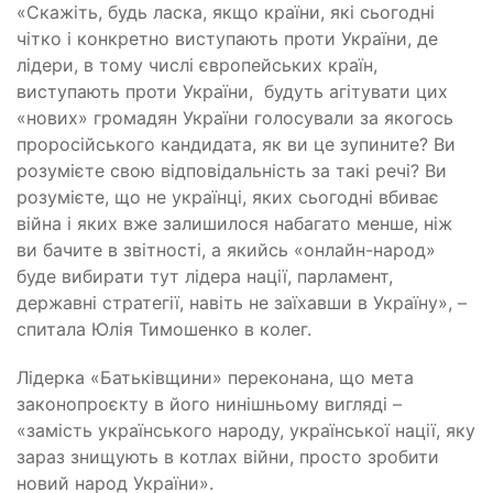
«Скажіть, будь ласка, якщо країни, які сьогодні
чітко і конкретно виступають проти України, де
лідери, в тому числі європейських країн,
виступають проти України,
будуть агітувати цих
«нових» громадян України голосували за якогось
проросійського кандидата, як ви це зупините? Ви
розумієте свою відповідальність за такі речі? Ви
розумієте, що не українці, яких сьогодні вбиває
війна і яких вже залишилося набагато менше, ніж
ви бачите в звітності, а якийсь «онлайн-народ»
буде вибирати тут лідера нації, парламент,
державні стратегії, навіть не заїхавши в Україну», –
спитала Юлія Тимошенко в колег.
Лідерка «Батьківщини» переконана, що мета
законопроєкту в його нинішньому вигляді –
«замість українського народу, української нації, яку
зараз знищують в котлах війни, просто зробити
новий народ України».