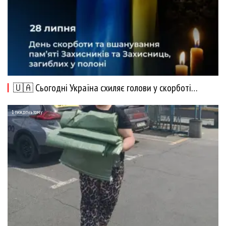
🇺🇦 Сьогодні Україна схиляє голови у скорботі…
1 тиждень тому