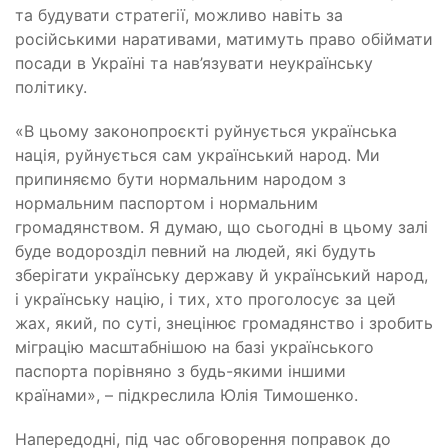
та будувати стратегії, можливо навіть за
російськими наративами, матимуть право обіймати
посади в Україні та нав’язувати неукраїнську
політику
.
«В
цьому законопроєкті руйнується українська
нація, руйнується сам український народ. Ми
припиняємо бути нормальним народом з
нормальним паспортом і нормальним
громадянством. Я думаю, що сьогодні в цьому залі
буде водорозділ певний на людей, які будуть
зберігати українську державу й український народ,
і українську націю, і тих, хто проголосує за цей
жах, який, по суті, знецінює громадянство і зробить
міграцію масштабнішою на базі українського
паспорта порівняно з будь-якими іншими
країнами», – підкреслила Юлія Тимошенко.
Напередодні, під час обговорення поправок до