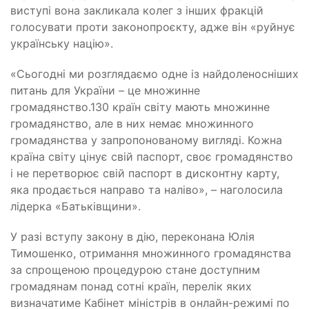
виступі вона закликала колег з інших фракцій
голосувати проти законопроєкту, адже він «руйнує
українську націю».
«Сьогодні ми розглядаємо одне із найдоленосніших
питань для України – це множинне
громадянство.130 країн світу мають множинне
громадянство, але в них немає множинного
громадянства у запропонованому вигляді. Кожна
країна світу цінує свій паспорт, своє громадянство
і не перетворює свій паспорт в дисконтну карту,
яка продається направо та наліво», – наголосила
лідерка «Батьківщини».
У разі вступу закону в дію, переконана Юлія
Тимошенко, отримання множинного громадянства
за спрощеною процедурою стане доступним
громадянам понад сотні країн, перелік яких
визначатиме Кабінет міністрів в онлайн-режимі по