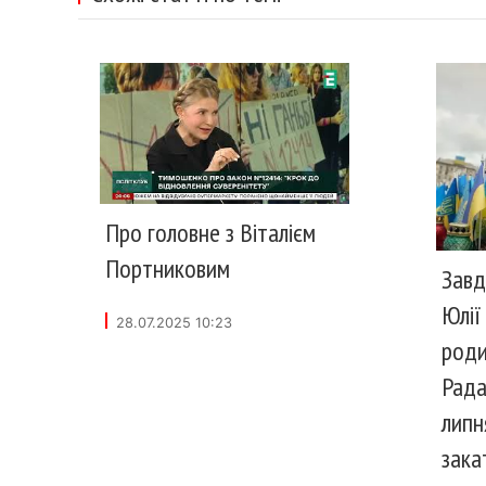
Про головне з Віталієм
Портниковим
Завд
Юлії
28.07.2025 10:23
роди
Рада
липн
зака