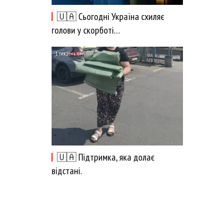
🇺🇦 Сьогодні Україна схиляє
голови у скорботі…
1 тиждень тому
🇺🇦 Підтримка, яка долає
відстані.