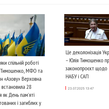
Це деколонізація Укр
– Юлія Тимошенко п
яки спільній роботі
законопроєкт щодо
 Тимошенко, МФО та
НАБУ і САП
н «Азову» Верховна
 встановила 28
23.07.2025 13:47
я як День пам’яті
тованих і загиблих у