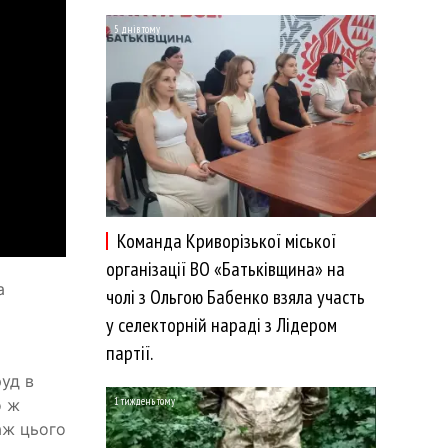
5 днів тому
Команда Криворізької міської
організації ВО «Батьківщина» на
а
чолі з Ольгою Бабенко взяла участь
у селекторній нараді з Лідером
партії.
уд в
1 тиждень тому
о ж
аж цього