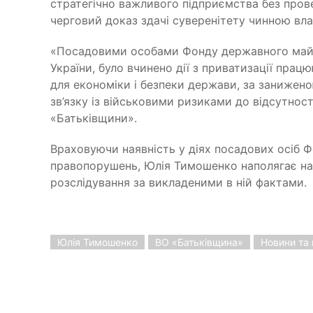
стратегічно важливого підприємства без пров
черговий доказ здачі суверенітету чинною вл
«Посадовими особами Фонду державного майна
України, було вчинено дії з приватизації прац
для економіки і безпеки держави, за заниженою 
зв’язку із військовими ризиками до відсутності
«Батьківщини».
Враховуючи наявність у діях посадових осіб 
правопорушень, Юлія Тимошенко наполягає на 
розслідування за викладеними в ній фактами.
Юлія Тимошенко
ВО «Батьківщина»
Новини та 