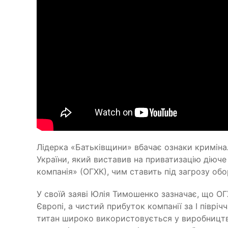
Лідерка «Батьківщини» вбачає ознаки кримін
України, який виставив на приватизацію діюче
компанія» (ОГХК), чим ставить під загрозу обор
У своїй заяві Юлія Тимошенко зазначає, що О
Європі, а чистий прибуток компанії за І піврі
титан широко використовується у виробництві