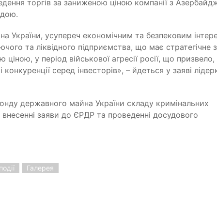
едення торгів за заниженою ціною компанії з Азербайд
адою.
 України, усупереч економічним та безпековим інтер
юючого та ліквідного підприємства, що має стратегічне 
ціною, у період військової агресії росії, що призвело,
 конкуренції серед інвесторів», – йдеться у заяві лідер
Фонду державного майна України складу кримінальних
внесенні заяви до ЄРДР та проведенні досудового
події
Галерея