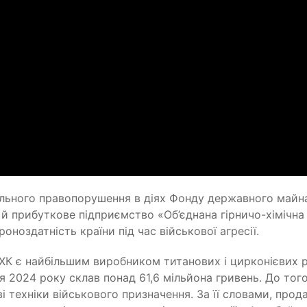
ального правопорушення в діях Фонду державного майн
 й прибуткове підприємство «Об’єднана гірничо-хімічна
оноздатність країни під час військової агресії.
ГХК є найбільшим виробником титанових і цирконієвих р
ччя 2024 року склав понад 61,6 мільйона гривень. До тог
 техніки військового призначення. За її словами, прод