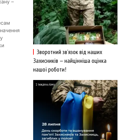
жану –
есам
значення
 у
ки
Зворотний зв’язок від наших
Захисників — найцінніша оцінка
нашої роботи!
1 тиждень тому