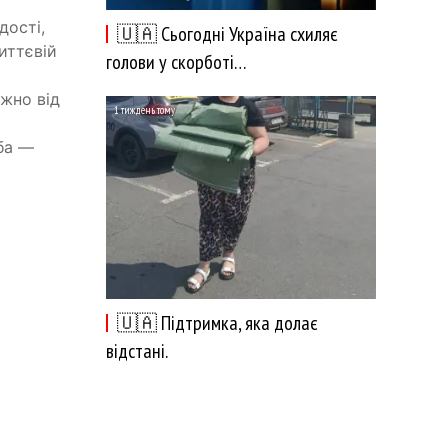
дості,
🇺🇦 Сьогодні Україна схиляє
иттєвій
голови у скорботі…
жно від
1 тиждень тому
жба —
🇺🇦 Підтримка, яка долає
відстані.