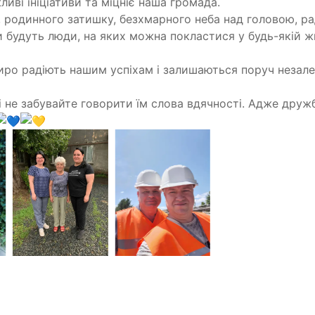
иві ініціативи та міцніє наша громада.
 родинного затишку, безхмарного неба над головою, ра
 будуть люди, на яких можна покластися у будь-якій ж
иро радіють нашим успіхам і залишаються поруч незале
, і не забувайте говорити їм слова вдячності. Адже дру