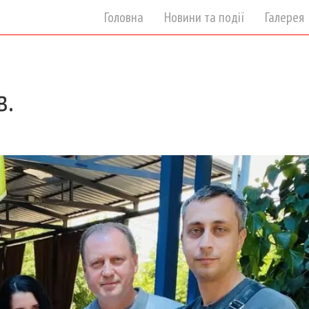
Головна
Новини та події
Галерея
в.