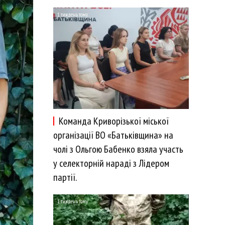
1 тиждень тому
Команда Криворізької міської
організації ВО «Батьківщина» на
чолі з Ольгою Бабенко взяла участь
у селекторній нараді з Лідером
партії.
1 тиждень тому