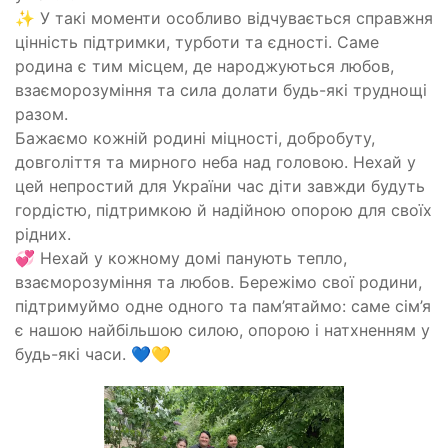
✨
У такі моменти особливо відчувається справжня
цінність підтримки, турботи та єдності. Саме
родина є тим місцем, де народжуються любов,
взаєморозуміння та сила долати будь-які труднощі
разом.
Бажаємо кожній родині міцності, добробуту,
довголіття та мирного неба над головою. Нехай у
цей непростий для України час діти завжди будуть
гордістю, підтримкою й надійною опорою для своїх
рідних.
💞
Нехай у кожному домі панують тепло,
взаєморозуміння та любов. Бережімо свої родини,
підтримуймо одне одного та пам’ятаймо: саме сім’я
є нашою найбільшою силою, опорою і натхненням у
будь-які часи.
💙
💛