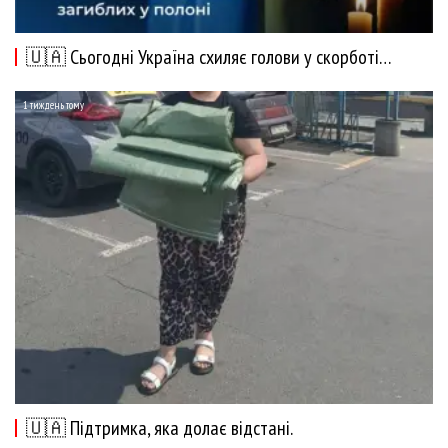
🇺🇦 Сьогодні Україна схиляє голови у скорботі…
1 тиждень тому
🇺🇦 Підтримка, яка долає відстані.