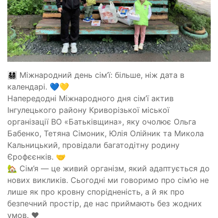
👨‍👩‍👧‍👦
Міжнародний день сім’ї: більше, ніж дата в
календарі.
💙
💛
Напередодні Міжнародного дня сім’ї актив
Інгулецького району Криворізької міської
організації ВО «Батьківщина», яку очолює
Ольга
Бабенко
, Тетяна Сімоник, Юлія Олійник та Микола
Кальницький, провідали багатодітну родину
Єрофєєнків.
🤝
🏡
Сім’я — це живий організм, який адаптується до
нових викликів. Сьогодні ми говоримо про сім’ю не
лише як про кровну спорідненість, а й як про
безпечний простір, де нас приймають без жодних
умов.
❤️