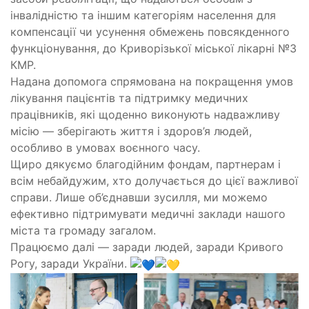
інвалідністю та іншим категоріям населення для
компенсації чи усунення обмежень повсякденного
функціонування, до Криворізької міської лікарні №3
КМР.
Надана допомога спрямована на покращення умов
лікування пацієнтів та підтримку медичних
працівників, які щоденно виконують надважливу
місію — зберігають життя і здоров’я людей,
особливо в умовах воєнного часу.
Щиро дякуємо благодійним фондам, партнерам і
всім небайдужим, хто долучається до цієї важливої
справи. Лише об’єднавши зусилля, ми можемо
ефективно підтримувати медичні заклади нашого
міста та громаду загалом.
Працюємо далі — заради людей, заради Кривого
Рогу, заради України.