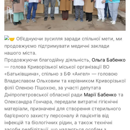
Об’єднуючи зусилля заради спільної мети, ми
продовжуємо підтримувати медичні заклади
нашого міста.
Продовжуючи благодійну діяльність,
Ольга Бабенко
— голова Криворізької міської організації ВО
«Батьківщина», спільно з БФ «Ангел» — головою
Владиславом Ольховим та керівником Криворізької
філії Оленою Пішохою, за участі депутата
Дніпропетровської обласної ради
Марії Бабенко
та
Олександра Гончара, передали витратні гігієнічні
матеріали, призначені для створення стерильного
бар’єрного захисту персоналу й пацієнтів від
інфекцій та біологічних рідин, а також технічні
засоби реабілітації, що надаються особам з