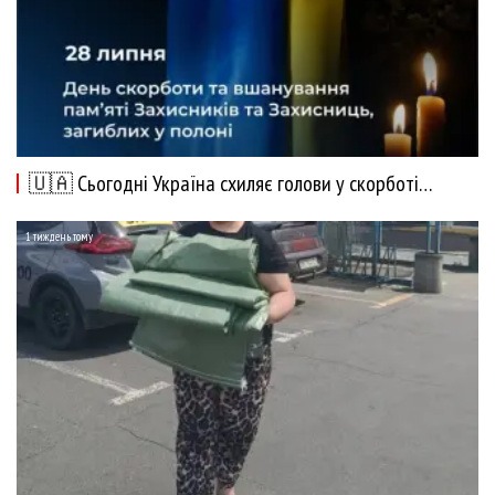
🇺🇦 Сьогодні Україна схиляє голови у скорботі…
1 тиждень тому