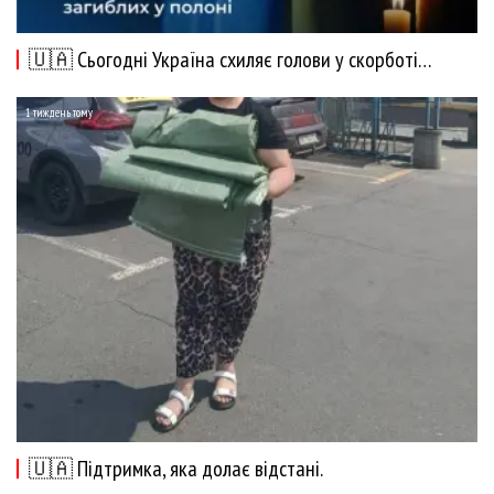
🇺🇦 Сьогодні Україна схиляє голови у скорботі…
1 тиждень тому
🇺🇦 Підтримка, яка долає відстані.