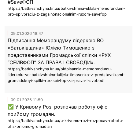
#SaveФОП
https://batkivshchyna.kr.ua/batkivshhina-uklala-memorandum-
pro-spivpraciu-z-zagalnonacionalnim-ruxom-savefop
09.01.2026 18:47
Підписання Меморандуму лідеркою ВО
«Батьківщина» Юлією Тимошенко з
представниками Громадської спілки «РУХ
“СЕЙВФОП” ЗА ПРАВА І СВОБОДИ».
https://batkivshchyna.kr.ua/pidpisannia-memorandumu-
liderkoiu-vo-batkivshhina-iulijeiu-timosenko-z-predstavnikami-
gromadskoyi-spilki-rux-seivfop-za-prava-i-svobodi
09.01.2026 11:50
✅ У Кривому Розі розпочав роботу офіс
прийому громадян.
https://batkivshchyna.kr.ua/u-krivomu-rozi-rozpocav-robotu-
ofis-priiomu-gromadian