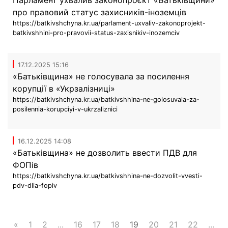
Парламент ухвалив законопроєкт «Батьківщини»
про правовий статус захисників-іноземців
https://batkivshchyna.kr.ua/parlament-uxvaliv-zakonoprojekt-
batkivshhini-pro-pravovii-status-zaxisnikiv-inozemciv
17.12.2025 15:16
«Батьківщина» не голосувала за посилення
корупції в «Укрзалізниці»
https://batkivshchyna.kr.ua/batkivshhina-ne-golosuvala-za-
posilennia-korupciyi-v-ukrzaliznici
16.12.2025 14:08
«Батьківщина» не дозволить ввести ПДВ для
ФОПів
https://batkivshchyna.kr.ua/batkivshhina-ne-dozvolit-vvesti-
pdv-dlia-fopiv
«
1
2
...
16
17
18
19
20
21
22
...