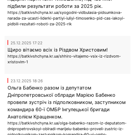
підбили результати роботи за 2025 рік.
https://batkivshchyna.kr.ua/syogodni-vidbulasia-pidsumkova-
narada-za-ucasti-liderki-partiyi-iuliyi-timosenko-pid-cas-iakoyi-
pidbili-rezultati-roboti-za-2025-rik
25.12.2025 17:22
Щиро вітаємо всіх із Різдвом Христовим!
https://batkivshchyna.kr.ua/shhiro-vitajemo-vsix-iz-rizdvom-
xristovim-1
23.12.2025 18:26
Ольга Бабенко разом із депутатом
Дніпропетровської облради Марією Бабенко
провели зустріч із підполковником, заступником
командира 60-ї ОМБР Інгулецької бригади
Анатолієм Кращенком.
https://batkivshchyna.kr.ua/olga-babenko-razom-iz-deputatom-
dnipropetrovskoyi-oblradi-marijeiu-babenko-proveli-zustric-iz-
pidpolkovnikom-zastupnikom-komandira-60-yi-ombr-