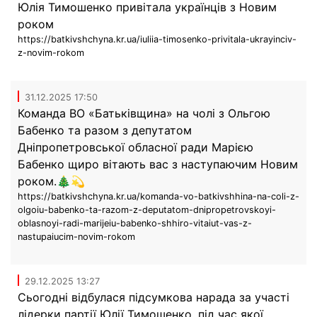
Юлія Тимошенко привітала українців з Новим
роком
https://batkivshchyna.kr.ua/iuliia-timosenko-privitala-ukrayinciv-
z-novim-rokom
31.12.2025 17:50
Команда ВО «Батьківщина» на чолі з Ольгою
Бабенко та разом з депутатом
Дніпропетровської обласної ради Марією
Бабенко щиро вітають вас з наступаючим Новим
роком.🎄💫
https://batkivshchyna.kr.ua/komanda-vo-batkivshhina-na-coli-z-
olgoiu-babenko-ta-razom-z-deputatom-dnipropetrovskoyi-
oblasnoyi-radi-marijeiu-babenko-shhiro-vitaiut-vas-z-
nastupaiucim-novim-rokom
29.12.2025 13:27
Сьогодні відбулася підсумкова нарада за участі
лідерки партії Юлії Тимошенко, під час якої