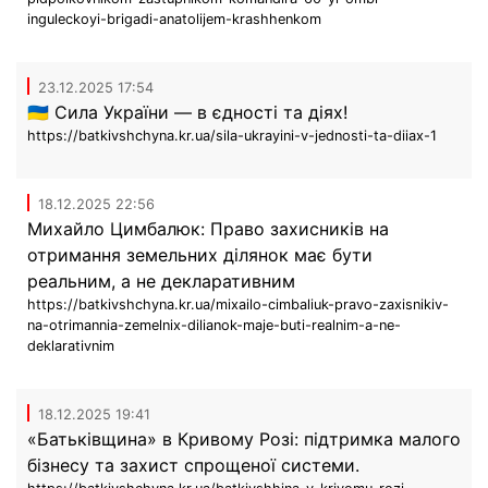
inguleckoyi-brigadi-anatolijem-krashhenkom
23.12.2025 17:54
🇺🇦 Сила України — в єдності та діях!
https://batkivshchyna.kr.ua/sila-ukrayini-v-jednosti-ta-diiax-1
18.12.2025 22:56
Михайло Цимбалюк: Право захисників на
отримання земельних ділянок має бути
реальним, а не декларативним
https://batkivshchyna.kr.ua/mixailo-cimbaliuk-pravo-zaxisnikiv-
na-otrimannia-zemelnix-dilianok-maje-buti-realnim-a-ne-
deklarativnim
18.12.2025 19:41
«Батьківщина» в Кривому Розі: підтримка малого
бізнесу та захист спрощеної системи.