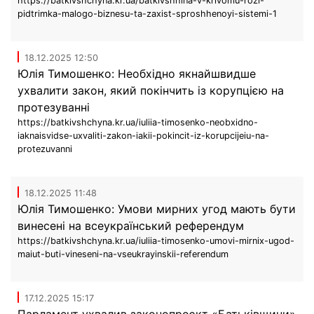
https://batkivshchyna.kr.ua/batkivshhina-v-krivomu-rozi-
pidtrimka-malogo-biznesu-ta-zaxist-sproshhenoyi-sistemi-1
18.12.2025 12:50
Юлія Тимошенко: Необхідно якнайшвидше
ухвалити закон, який покінчить із корупцією на
протезуванні
https://batkivshchyna.kr.ua/iuliia-timosenko-neobxidno-
iaknaisvidse-uxvaliti-zakon-iakii-pokincit-iz-korupcijeiu-na-
protezuvanni
18.12.2025 11:48
Юлія Тимошенко: Умови мирних угод мають бути
винесені на всеукраїнський референдум
https://batkivshchyna.kr.ua/iuliia-timosenko-umovi-mirnix-ugod-
maiut-buti-vineseni-na-vseukrayinskii-referendum
17.12.2025 15:17