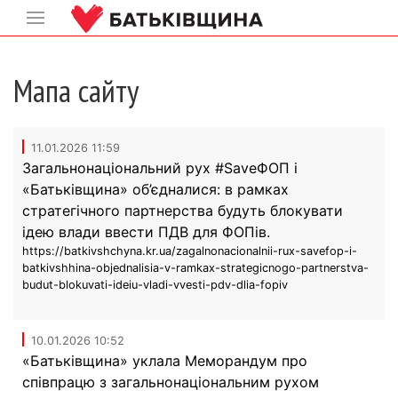
Мапа сайту
11.01.2026 11:59
Загальнонаціональний рух #SaveФОП і
«Батьківщина» об’єдналися: в рамках
стратегічного партнерства будуть блокувати
ідею влади ввести ПДВ для ФОПів.
https://batkivshchyna.kr.ua/zagalnonacionalnii-rux-savefop-i-
batkivshhina-objednalisia-v-ramkax-strategicnogo-partnerstva-
budut-blokuvati-ideiu-vladi-vvesti-pdv-dlia-fopiv
10.01.2026 10:52
«Батьківщина» уклала Меморандум про
співпрацю з загальнонаціональним рухом