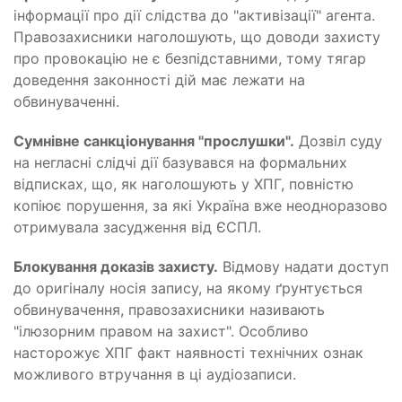
інформації про дії слідства до "активізації" агента.
Правозахисники наголошують, що доводи захисту
про провокацію не є безпідставними, тому тягар
доведення законності дій має лежати на
обвинуваченні.
Сумнівне санкціонування "прослушки".
Дозвіл суду
на негласні слідчі дії базувався на формальних
відписках, що, як наголошують у ХПГ, повністю
копіює порушення, за які Україна вже неодноразово
отримувала засудження від ЄСПЛ.
Блокування доказів захисту.
Відмову надати доступ
до оригіналу носія запису, на якому ґрунтується
обвинувачення, правозахисники називають
"ілюзорним правом на захист". Особливо
насторожує ХПГ факт наявності технічних ознак
можливого втручання в ці аудіозаписи.