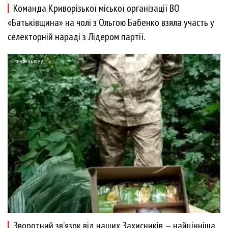
Команда Криворізької міської організації ВО
«Батьківщина» на чолі з Ольгою Бабенко взяла участь у
селекторній нараді з Лідером партії.
1 тиждень тому
Зворотний зв’язок від наших Захисників — найцінніша