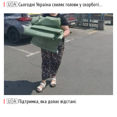
🇺🇦 Сьогодні Україна схиляє голови у скорботі…
1 тиждень тому
🇺🇦 Підтримка, яка долає відстані.