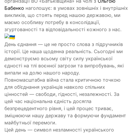
організації ВО «Батьківщина» на чолі з
Ольгою
Бабенко
наголошує: в умовах зовнішніх і внутрішніх
викликів, що стоять перед нашою державою, ми
маємо особливу потребу в консолідації,
згуртованості та відповідальності кожного з нас.
День єднання — це не просто слова з підручників
історії. Це наша щоденна реальність. Сьогодні ми
демонструємо всьому світу силу української
єдності на тлі воєнної загрози та випробувань, які
випали на долю нашого народу.
Повномасштабна війна стала критичною точкою
для об’єднання українців навколо спільних
цінностей — свободи, гідності, незалежності. За
цей час національна єдність досягла
безпрецедентного рівня, і цей процес триває,
зміцнюючи нашу державу та формуючи фундамент
майбутньої перемоги.
Цей день — символ незламності українського