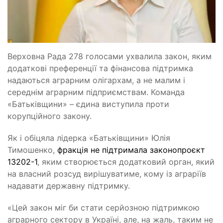
Верховна Рада 278 голосами ухвалила закон, яким
додаткові преференції та фінансова підтримка
надаються аграрним олігархам, а не малим і
середнім аграрним підприємствам. Команда
«Батьківщини» – єдина виступила проти
корупційного закону.
Як і обіцяла лідерка «Батьківщини» Юлія
Тимошенко,
фракція не підтримала законопроєкт
13202-1
, яким створюється додатковий орган, який
на власний розсуд вирішуватиме, кому із аграріїв
надавати державну підтримку.
«Цей закон міг би стати серйозною підтримкою
аграрного сектору в Україні, але, на жаль, таким не