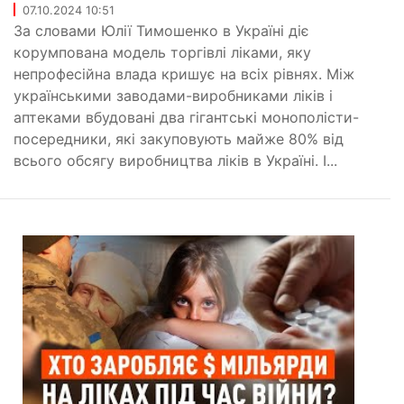
07.10.2024 10:51
За словами Юлії Тимошенко в Україні діє
корумпована модель торгівлі ліками, яку
непрофесійна влада кришує на всіх рівнях. Між
українськими заводами-виробниками ліків і
аптеками вбудовані два гігантські монополісти-
посередники, які закуповують майже 80% від
всього обсягу виробництва ліків в Україні. І...