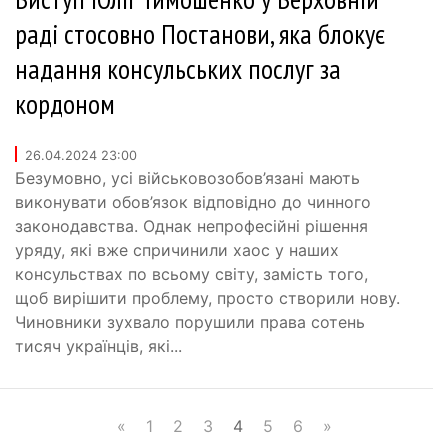
раді стосовно Постанови, яка блокує
надання консульських послуг за
кордоном
26.04.2024 23:00
Безумовно, усі військовозобов’язані мають
виконувати обов’язок відповідно до чинного
законодавства. Однак непрофесійні рішення
уряду, які вже спричинили хаос у наших
консульствах по всьому світу, замість того,
щоб вирішити проблему, просто створили нову.
Чиновники зухвало порушили права сотень
тисяч українців, які...
«
1
2
3
4
5
6
»