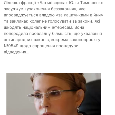
Лідерка фракції «Батьківщина» Юлія Тимошенко
засуджує «узаконення беззаконня», яке
впроваджується владою «за лаштунками війни»
та закликає колег не голосувати за закони, які
шкодять національним інтересам. Вона
попередила провладну більшість, що ухвалення
антинародних законів, зокрема законопроєкту
№9549 щодо спрощення процедури
відведення...