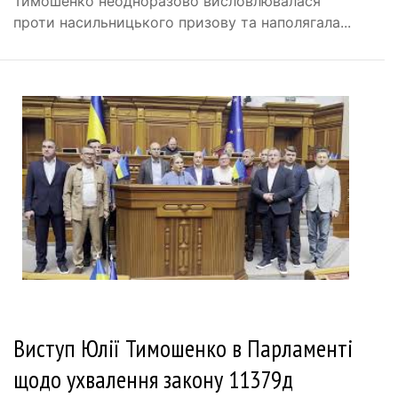
Тимошенко неодноразово висловлювалася
проти насильницького призову та наполягала...
Виступ Юлії Тимошенко в Парламенті
щодо ухвалення закону 11379д