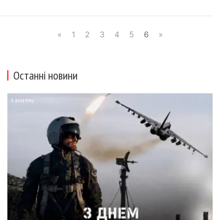
«
1
2
3
4
5
6
»
Останні новини
6 днів тому